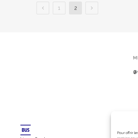
1
2
M
@
Pour offrir 