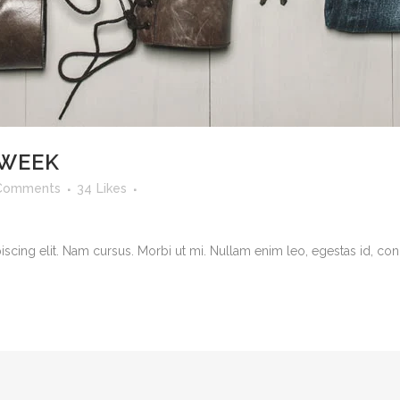
 WEEK
Comments
34
Likes
cing elit. Nam cursus. Morbi ut mi. Nullam enim leo, egestas id, cond