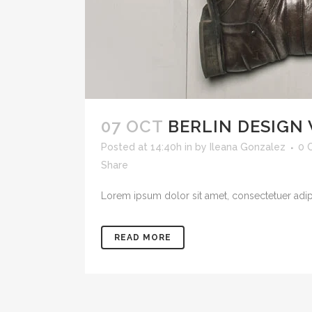
07 OCT
BERLIN DESIGN
Posted at 14:40h
in
by
Ileana Gonzalez
0 
Share
Lorem ipsum dolor sit amet, consectetuer adipis
READ MORE