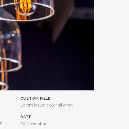
CUSTOM FIELD
Lorem ipsum dolor sit amet
DATE
nt
20 November