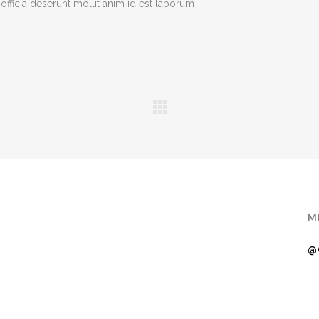
officia deserunt mollit anim id est laborum
M
@