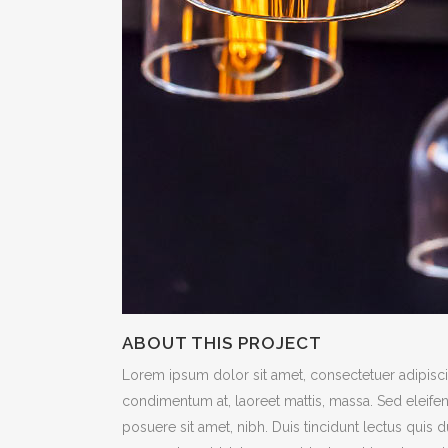
ABOUT THIS PROJECT
Lorem ipsum dolor sit amet, consectetuer adipiscin
condimentum at, laoreet mattis, massa. Sed eleif
posuere sit amet, nibh. Duis tincidunt lectus quis 