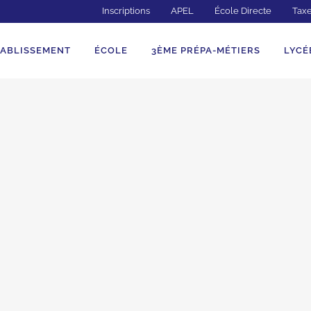
Inscriptions
APEL
École Directe
Taxe
TABLISSEMENT
ÉCOLE
3ÈME PRÉPA-MÉTIERS
LYCÉ